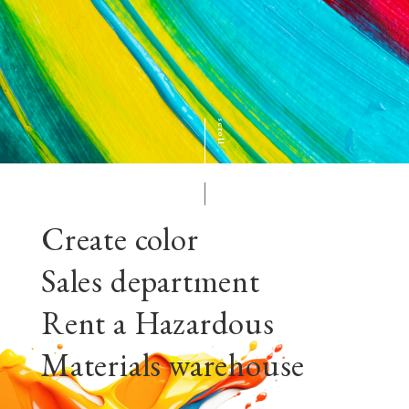
scroll
Create color
Sales department
Rent a Hazardous
Materials warehouse